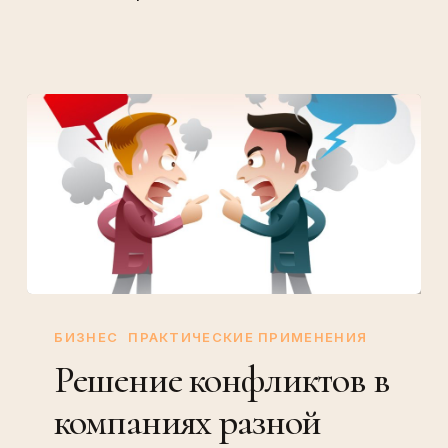
Решение
конфликтов
БИЗНЕС
ПРАКТИЧЕСКИЕ ПРИМЕНЕНИЯ
в
Решение конфликтов в
компаниях
компаниях разной
разной
культуры