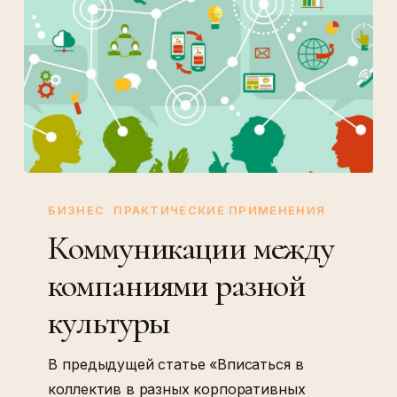
Коммуникации
между
БИЗНЕС
ПРАКТИЧЕСКИЕ ПРИМЕНЕНИЯ
компаниями
Коммуникации между
разной
компаниями разной
культуры
культуры
В предыдущей статье «Вписаться в
коллектив в разных корпоративных