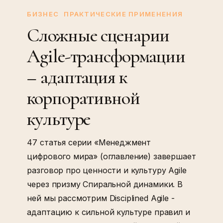
сценарии
БИЗНЕС
ПРАКТИЧЕСКИЕ ПРИМЕНЕНИЯ
Agile-
Сложные сценарии
трансформации
Agile-трансформации
–
адаптация
– адаптация к
к
корпоративной
корпоративной
культуре
культуре
47 статья серии «Менеджмент
цифрового мира» (оглавление) завершает
разговор про ценности и культуру Agile
через призму Спиральной динамики. В
ней мы рассмотрим Disciplined Agile -
адаптацию к сильной культуре правил и