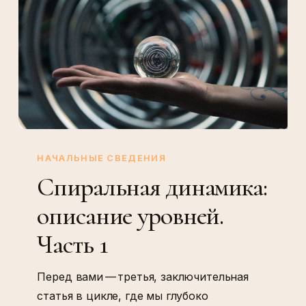
Спиральная
динамика:
НАЧАЛЬНЫЕ СВЕДЕНИЯ
описание
Спиральная динамика:
уровней.
описание уровней.
Часть
1
Часть 1
Перед вами — третья, заключительная
статья в цикле, где мы глубоко