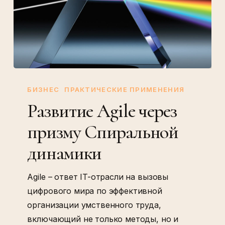
Развитие
Agile
БИЗНЕС
ПРАКТИЧЕСКИЕ ПРИМЕНЕНИЯ
через
Развитие Agile через
призму
призму Спиральной
Спиральной
динамики
динамики
Agile – ответ IT-отрасли на вызовы
цифрового мира по эффективной
организации умственного труда,
включающий не только методы, но и