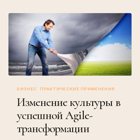
Изменение
культуры
БИЗНЕС
ПРАКТИЧЕСКИЕ ПРИМЕНЕНИЯ
в
Изменение культуры в
успешной
успешной Agile-
Agile-
трансформации
трансформации