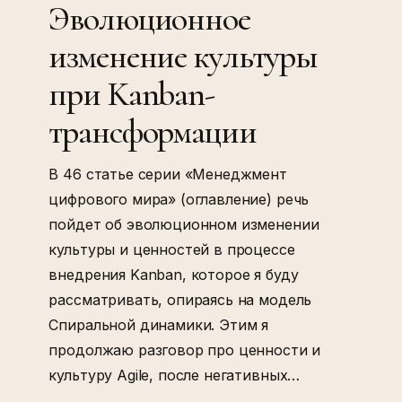
культуры
Эволюционное
при
изменение культуры
Kanban-
трансформации
при Kanban-
трансформации
В 46 статье серии «Менеджмент
цифрового мира» (оглавление) речь
пойдет об эволюционном изменении
культуры и ценностей в процессе
внедрения Kanban, которое я буду
рассматривать, опираясь на модель
Спиральной динамики. Этим я
продолжаю разговор про ценности и
культуру Agile, после негативных…