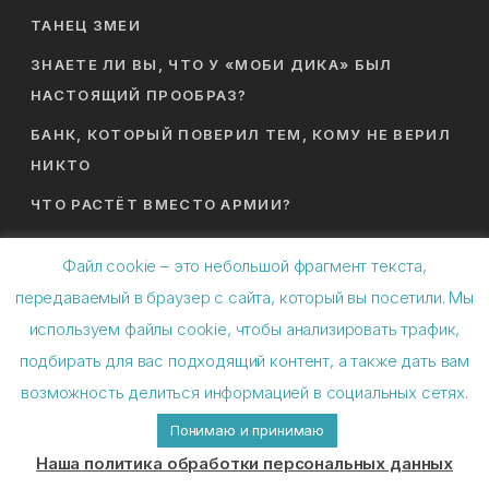
ТАНЕЦ ЗМЕИ
ЗНАЕТЕ ЛИ ВЫ, ЧТО У «МОБИ ДИКА» БЫЛ
НАСТОЯЩИЙ ПРООБРАЗ?
БАНК, КОТОРЫЙ ПОВЕРИЛ ТЕМ, КОМУ НЕ ВЕРИЛ
НИКТО
ЧТО РАСТЁТ ВМЕСТО АРМИИ?
Файл cookie – это небольшой фрагмент текста,
передаваемый в браузер с сайта, который вы посетили. Мы
используем файлы cookie, чтобы анализировать трафик,
подбирать для вас подходящий контент, а также дать вам
© 2026 Спиральная динамика. ИП Баляев Анатолий
возможность делиться информацией в социальных сетях.
Николаевич
Понимаю и принимаю
facebook
youtube
instagram
spotify
vk
telegram
applemusic
email
Наша политика обработки персональных данных