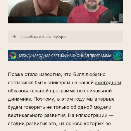
Подробнее о Билле Торберте
Профессор менеджмента;
Бизнес-консультант;
Последователь идей Роберта Кигана и
Позже стало известно, что Билл любезно
Сюзанны Кук-Гройтер о вертикальном
согласился быть спикером на нашей
ежегодном
развитии применительно к
образовательной программе
по спиральной
корпоративному миру;
динамике. Поэтому, в этом году мы впервые
Автор Теории развития взрослых и
будем говорить не только об одной модели
лидерства;
вертикального развития. На иллюстрации —
Автор книг о вертикальном развитии
стадии развития эго, на основе которых во
организаций.