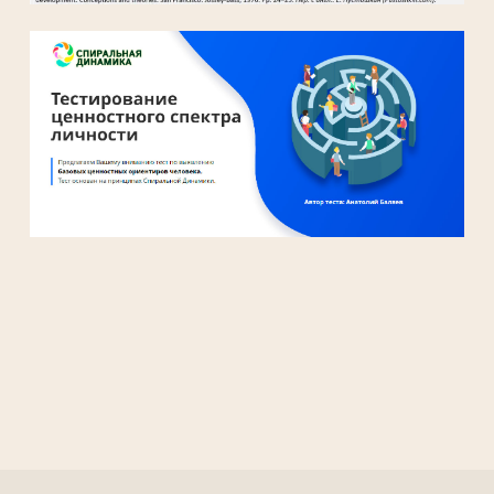
преподавал лидерство в Южном
методистском университете, Гарвардской
высшей школе образования
С 1978 по 2008 год, в Высшей школе
менеджмента Кэрролла при Бостонском
колледже работал деканом в аспирантуре.
За время его пребывания в должности
декана, рейтинг программы MBA
Бостонского Колледжа поднялся с уровня
ниже 100 лучших до №25). В число клиентов,
с которыми сотрудничает Билл Торберт
входят такие компании, как Gillette,
Pricewaterhouse-Coopers, Volvo, Lego и
многие другие.
В 2021 году в России вышла книга Билла
Торберта «
Исследование действием.