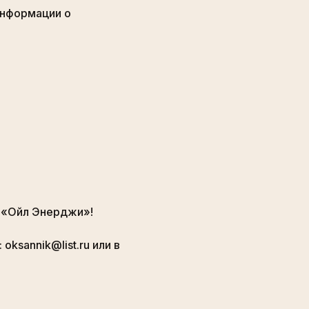
информации о
и «Ойл Энерджи»!
ksannik@list.ru или в