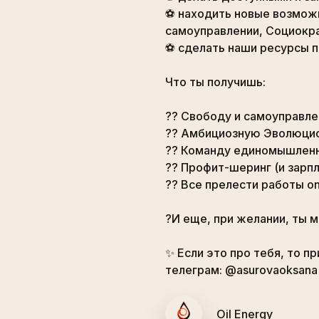
⚽️ находить новые возмож
самоуправлении, Социокра
⚽️ сделать наши ресурсы 
⠀
Что ты получишь:
⠀
?? Свободу и самоуправле
?? Амбициозную Эволюци
?? Команду единомышленн
?? Профит-шеринг (и зарп
?? Все прелести работы on-
⠀
?И еще, при желании, ты 
⠀
✨ Если это про тебя, то пр
телеграм: @asurovaoksana
Oil Energy