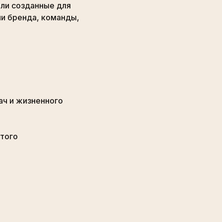
или созданные для
ии бренда, команды,
ач и жизненного
этого