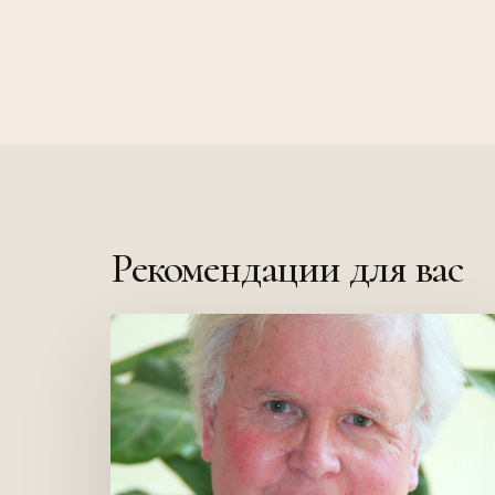
Рекомендации для вас
Кем
был
Дон
Бек?