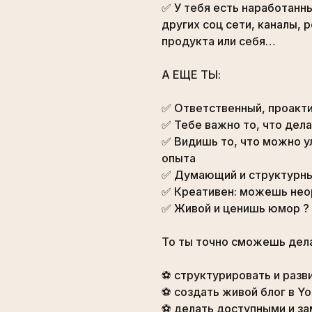
✅ У тебя есть наработанны
других соц сети, каналы, 
продукта или себя…
⠀
А ЕЩЕ ТЫ:
⠀
✅ Ответственный, проакти
✅ Тебе важно то, что дел
✅ Видишь то, что можно у
опыта
✅ Думающий и структурны
✅ Креативен: можешь неор
✅ Живой и ценишь юмор ?
⠀
То ты точно сможешь дела
⠀
⚽️ структурировать и раз
⚽️ создать живой блог в Y
⚽️ делать доступными и з