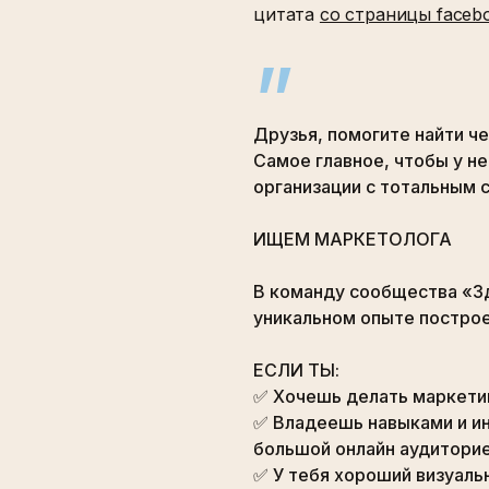
цитата
со страницы faceb
”
Друзья, помогите найти че
Самое главное, чтобы у не
организации с тотальным 
ИЩЕМ МАРКЕТОЛОГА
⠀
В команду сообщества «З
уникальном опыте построе
⠀
ЕСЛИ ТЫ:
✅ Хочешь делать маркети
✅ Владеешь навыками и ин
большой онлайн аудитори
✅ У тебя хороший визуаль