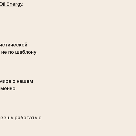
Oil Energy
.
нистической
 не по шаблону.
мира о нашем
еменно.
меешь работать с