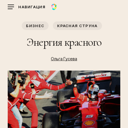
Skip
НАВИГАЦИЯ
to
main
БИЗНЕС
КРАСНАЯ СТРУНА
content
Энергия красного
Ольга Гусева