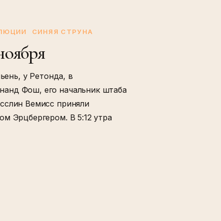
ОЛЮЦИИ
СИНЯЯ СТРУНА
ноября
ьень, у Ретонда, в
анд Фош, его начальник штаба
сслин Вемисс приняли
м Эрцбергером. В 5:12 утра