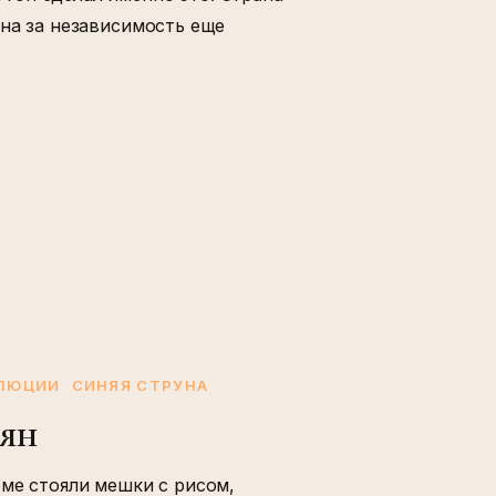
йна за независимость еще
ОЛЮЦИИ
СИНЯЯ СТРУНА
мян
оме стояли мешки с рисом,