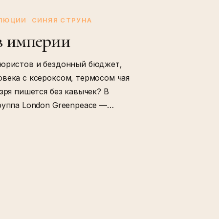
ОЛЮЦИИ
СИНЯЯ СТРУНА
ив империи
 юристов и бездонный бюджет,
овека с ксероксом, термосом чая
зря пишется без кавычек? В
группа London Greenpeace —…