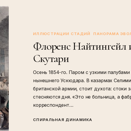
Флоренс
Найтингейл
и
свет
ИЛЛЮСТРАЦИИ СТАДИЙ
ПАНОРАМА ЭВ
в
Флоренс Найтингейл и 
госпитале
Скутари
Скутари
Осень 1854-го. Паром с узкими палубами
нынешнего Ускюдара. В казармах Селими
британской армии, стоит духота: стоки 
стесняются дня. «Это не больница, а фа
корреспондент…
СПИРАЛЬНАЯ ДИНАМИКА