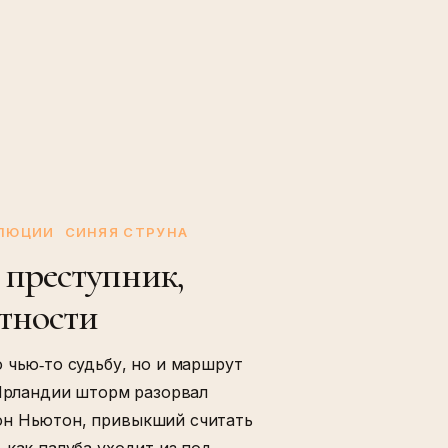
ОЛЮЦИИ
СИНЯЯ СТРУНА
преступник,
тности
 чью‑то судьбу, но и маршрут
 Ирландии шторм разорвал
он Ньютон, привыкший считать
 как палуба уходит из‑под…