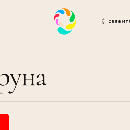
СВЯЖИТЕ
руна
«McLibel»:
двое