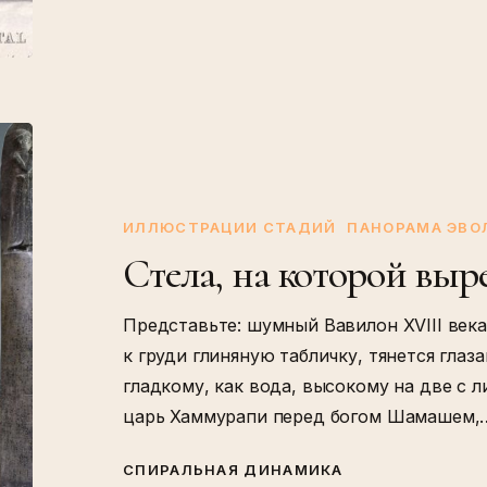
Стела,
на
которой
вырезали
ИЛЛЮСТРАЦИИ СТАДИЙ
ПАНОРАМА ЭВ
порядок
Стела, на которой выр
Представьте: шумный Вавилон XVIII века 
к груди глиняную табличку, тянется глаз
гладкому, как вода, высокому на две с
царь Хаммурапи перед богом Шамашем,
СПИРАЛЬНАЯ ДИНАМИКА