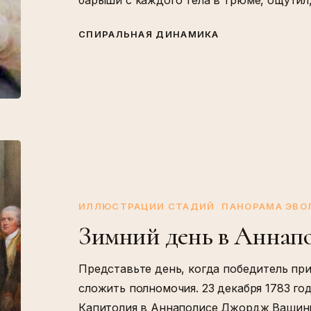
СПИРАЛЬНАЯ ДИНАМИКА
Зимний
день
в
Аннаполисе
ИЛЛЮСТРАЦИИ СТАДИЙ
ПАНОРАМА ЭВ
Зимний день в Аннап
Представьте день, когда победитель при
сложить полномочия. 23 декабря 1783 го
Капитолия в Аннаполисе Джордж Вашинг