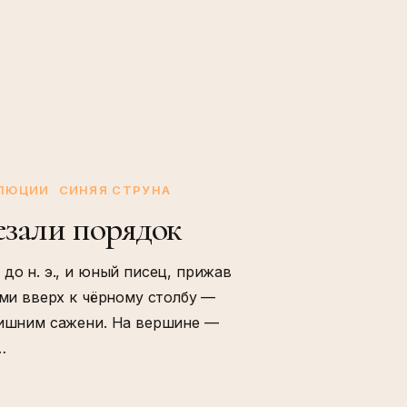
ОЛЮЦИИ
СИНЯЯ СТРУНА
езали порядок
до н. э., и юный писец, прижав
ами вверх к чёрному столбу —
 лишним сажени. На вершине —
…