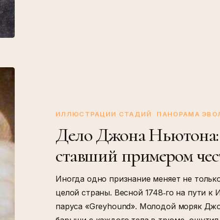
Дело
Джона
Ньютона:
преступник,
ИЛЛЮСТРАЦИИ СТАДИЙ
ПАНОРАМА ЭВ
ставший
Дело Джона Ньютона: 
примером
ставший примером чес
честности
Иногда одно признание меняет не только
целой страны. Весной 1748‑го на пути к
паруса «Greyhound». Молодой моряк Дж
барыши с каждого тела в трюме, ощутил,