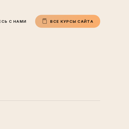
СЬ С НАМИ
В
С
Е
К
У
Р
С
Ы
С
А
Й
Т
А