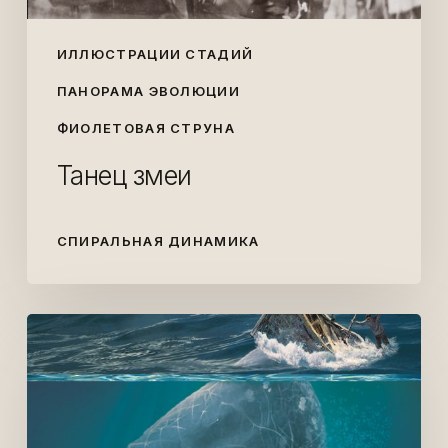
ИЛЛЮСТРАЦИИ СТАДИЙ
ПАНОРАМА ЭВОЛЮЦИИ
ФИОЛЕТОВАЯ СТРУНА
Танец змеи
СПИРАЛЬНАЯ ДИНАМИКА
Знаете
ли
вы,
что
у