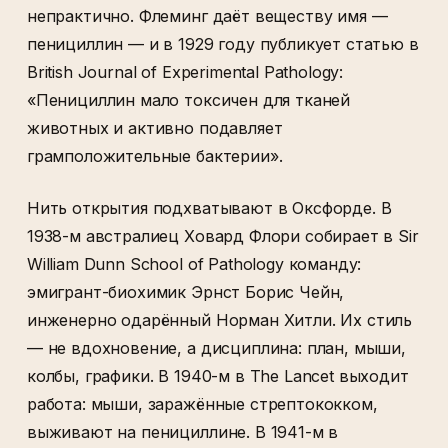
непрактично. Флеминг даёт веществу имя —
пенициллин — и в 1929 году публикует статью в
British Journal of Experimental Pathology:
«Пенициллин мало токсичен для тканей
животных и активно подавляет
грамположительные бактерии».
Нить открытия подхватывают в Оксфорде. В
1938-м австралиец Ховард Флори собирает в Sir
William Dunn School of Pathology команду:
эмигрант-биохимик Эрнст Борис Чейн,
инженерно одарённый Норман Хитли. Их стиль
— не вдохновение, а дисциплина: план, мыши,
колбы, графики. В 1940-м в The Lancet выходит
работа: мыши, заражённые стрептококком,
выживают на пенициллине. В 1941-м в