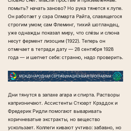
словно снег. Мысли простые и приземлённые:
помыть? начать заново? Но рука тянется к лупе.
Он работает у сэра Олмарта Райта, славящегося
строгим умом; сам Флеминг, тихий шотландец,
уже однажды показал миру, что слёзы и слюна
несут фермент лизоцим (1922). Теперь он
отмечает в тетради дату — 28 сентября 1928
года — и шепчет себе: странно, надо проверить.
Дни тянутся в запахе агара и спирта. Растворы
капризничают. Ассистенты Стюарт Крэддок и
Фредерик Ридли помогают вываривать
коричневатые экстракты, но вещество
ускользает. Коллеги кивают учтиво: забавно, но