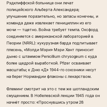
Рэдклиффской больнице они лечат
полицейского Альберта Александера;
улучшение поразительно, но запасы конечны, и
команда даже извлекает пенициллин из его
мочи — тщетно. Война требует темпа. Оксфорд
соединяется с американской лабораторией в
Пеории (NRRL): кукурузная барда подпитывает
плесень, «Молди Мэри» Мэри Хант приносит
дыню с штаммом Penicillium chrysogeum с куда
более щедрой выработкой. Pfizer осваивает
масштабы; к Дню «Д» 1944-го союзники несут
на берег Нормандии флаконы с лекарством.
Флеминг смотрит на это с тем же шотландским
смущением. В Нобелевской лекции 1945 года он
начнёт просто: «Проснувшись утром 28