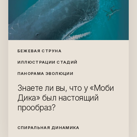
«Моби
Дика»
был
настоящий
прообраз?
БЕЖЕВАЯ СТРУНА
ИЛЛЮСТРАЦИИ СТАДИЙ
ПАНОРАМА ЭВОЛЮЦИИ
Знаете ли вы, что у «Моби
Дика» был настоящий
прообраз?
СПИРАЛЬНАЯ ДИНАМИКА