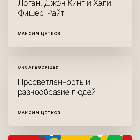
Логан, Джон Кинг и Хэли
Логан,
Фишер-Райт
Джон
Кинг
и
МАКСИМ ЦЕПКОВ
Хэли
Фишер-
Райт
Просветленность
UNCATEGORIZED
и
разнообразие
Просветленность и
людей
разнообразие людей
МАКСИМ ЦЕПКОВ
Спиральная