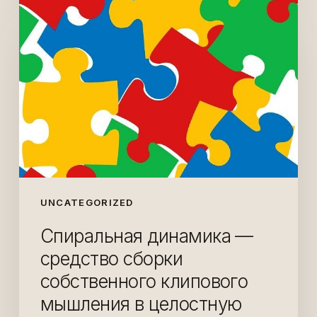
динамика
—
средство
сборки
собственного
клипового
мышления
в
целостную
конструкцию
UNCATEGORIZED
Спиральная динамика —
средство сборки
собственного клипового
мышления в целостную