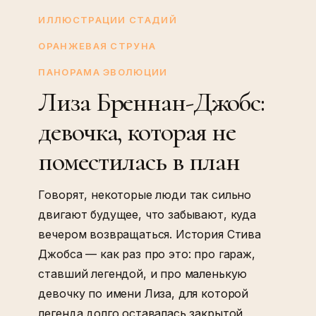
Бреннан-
ИЛЛЮСТРАЦИИ СТАДИЙ
Джобс:
ОРАНЖЕВАЯ СТРУНА
девочка,
ПАНОРАМА ЭВОЛЮЦИИ
которая
Лиза Бреннан-Джобс:
не
поместилась
девочка, которая не
в
поместилась в план
план
Говорят, некоторые люди так сильно
двигают будущее, что забывают, куда
вечером возвращаться. История Стива
Джобса — как раз про это: про гараж,
ставший легендой, и про маленькую
девочку по имени Лиза, для которой
легенда долго оставалась закрытой