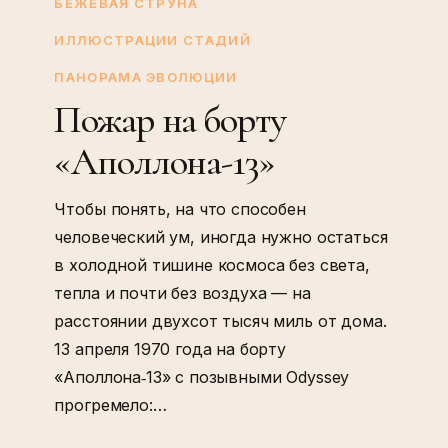
на
БЕЖЕВАЯ СТРУНА
борту
ИЛЛЮСТРАЦИИ СТАДИЙ
«Аполлона-13»
ПАНОРАМА ЭВОЛЮЦИИ
Пожар на борту
«Аполлона-13»
Чтобы понять, на что способен
человеческий ум, иногда нужно остаться
в холодной тишине космоса без света,
тепла и почти без воздуха — на
расстоянии двухсот тысяч миль от дома.
13 апреля 1970 года на борту
«Аполлона‑13» с позывными Odyssey
прогремело:…