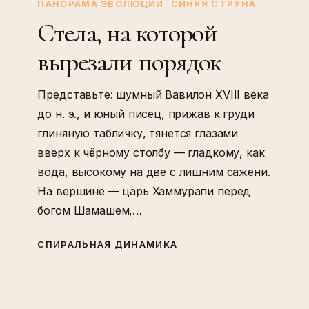
ПАНОРАМА ЭВОЛЮЦИИ
СИНЯЯ СТРУНА
вырезали
Стела, на которой
порядок
вырезали порядок
Представьте: шумный Вавилон XVIII века
до н. э., и юный писец, прижав к груди
глиняную табличку, тянется глазами
вверх к чёрному столбу — гладкому, как
вода, высокому на две с лишним сажени.
На вершине — царь Хаммурапи перед
богом Шамашем,…
СПИРАЛЬНАЯ ДИНАМИКА