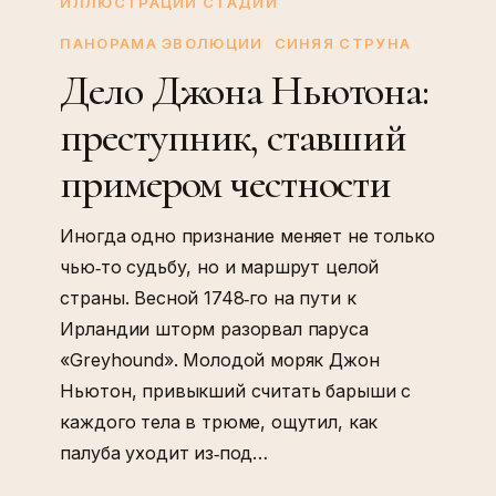
Джона
ИЛЛЮСТРАЦИИ СТАДИЙ
Ньютона:
ПАНОРАМА ЭВОЛЮЦИИ
СИНЯЯ СТРУНА
преступник,
Дело Джона Ньютона:
ставший
преступник, ставший
примером
честности
примером честности
Иногда одно признание меняет не только
чью‑то судьбу, но и маршрут целой
страны. Весной 1748‑го на пути к
Ирландии шторм разорвал паруса
«Greyhound». Молодой моряк Джон
Ньютон, привыкший считать барыши с
каждого тела в трюме, ощутил, как
палуба уходит из‑под…