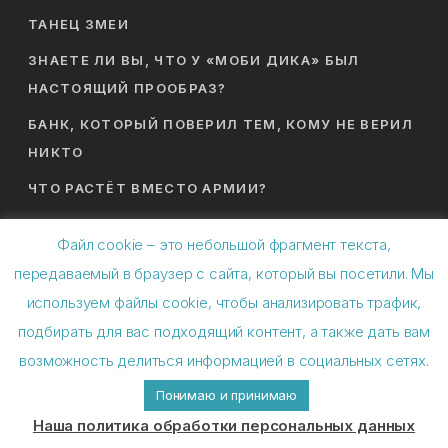
ТАНЕЦ ЗМЕИ
ЗНАЕТЕ ЛИ ВЫ, ЧТО У «МОБИ ДИКА» БЫЛ
НАСТОЯЩИЙ ПРООБРАЗ?
БАНК, КОТОРЫЙ ПОВЕРИЛ ТЕМ, КОМУ НЕ ВЕРИЛ
НИКТО
ЧТО РАСТЁТ ВМЕСТО АРМИИ?
Файл cookie – это небольшой фрагмент текста,
передаваемый в браузер с сайта, который вы посетили. Мы
используем файлы cookie, чтобы анализировать трафик,
подбирать для вас подходящий контент, а также дать вам
© 2026 Спиральная динамика. ИП Баляев Анатолий
возможность делиться информацией в социальных сетях.
Николаевич
Понимаю и принимаю
facebook
youtube
instagram
spotify
vk
telegram
applemusic
email
Наша политика обработки персональных данных