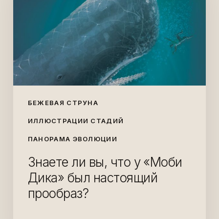
что
у
«Моби
Дика»
был
настоящий
прообраз?
БЕЖЕВАЯ СТРУНА
ИЛЛЮСТРАЦИИ СТАДИЙ
ПАНОРАМА ЭВОЛЮЦИИ
Знаете ли вы, что у «Моби
Дика» был настоящий
прообраз?