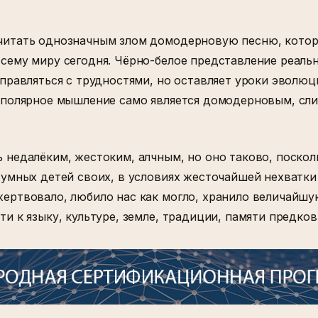
читать однозначным злом домодерновую песню, кото
сему миру сегодня. Чёрно-белое представление реаль
справляться с трудностями, но оставляет уроки эволю
е полярное мышление само является домодерновым, сл
 недалёким, жестоким, алчным, но оно таково, поско
 умных детей своих, в условиях жесточайшей нехватки
ертвовало, любило нас как могло, хранило величайшу
и к языку, культуре, земле, традиции, памяти предков