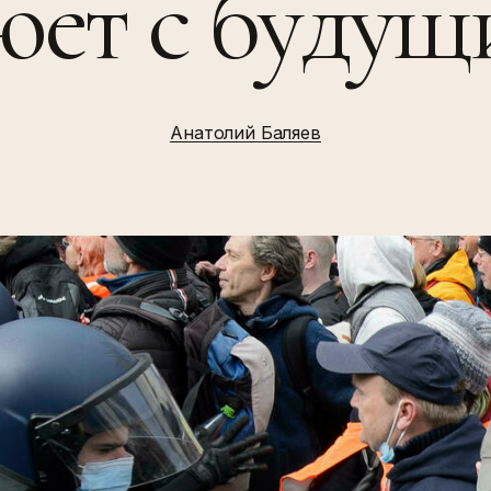
юет с будущ
Анатолий Баляев