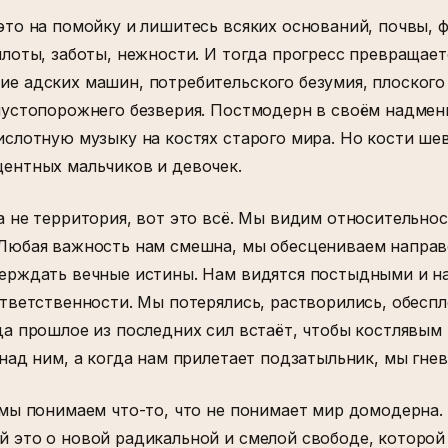
это на помойку и лишитесь всяких оснований, почвы, 
плоты, заботы, нежности. И тогда прогресс превращает
е адских машин, потребительского безумия, плоского
 пустопорожнего безверия. Постмодерн в своём надме
ислотную музыку на костях старого мира. Но кости шев
ентных мальчиков и девочек.
а не территория, вот это всё. Мы видим относительнос
 Любая важность нам смешна, мы обесцениваем направ
верждать вечные истины. Нам видятся постыдными и 
ответственности. Мы потерялись, растворились, обеспл
да прошлое из последних сил встаёт, чтобы костлявым
 над ним, а когда нам прилетает подзатыльник, мы гне
 мы понимаем что-то, что не понимает мир домодерна.
 это о новой радикальной и смелой свободе, которой 