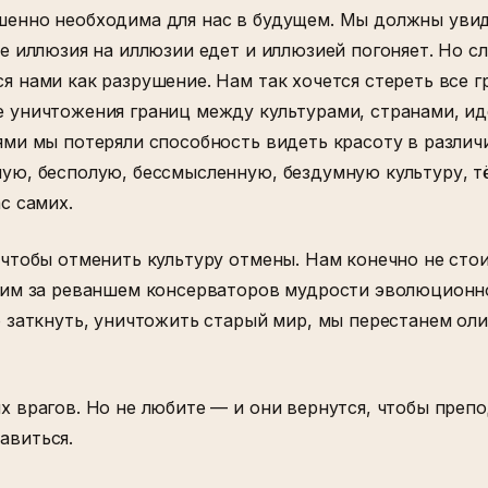
шенно необходима для нас в будущем. Мы должны уви
де иллюзия на иллюзии едет и иллюзией погоняет. Но с
я нами как разрушение. Нам так хочется стереть все г
 уничтожения границ между культурами, странами, ид
ями мы потеряли способность видеть красоту в различ
ую, бесполую, бессмысленную, бездумную культуру, т
с самих.
 чтобы отменить культуру отмены. Нам конечно не сто
дим за реваншем консерваторов мудрости эволюционно
о заткнуть, уничтожить старый мир, мы перестанем ол
х врагов. Но не любите — и они вернутся, чтобы препо
авиться.