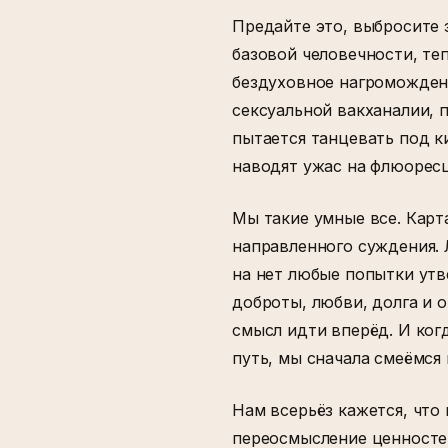
Предайте это, выбросите 
базовой человечности, те
бездуховное нагромождени
сексуальной вакханалии,
пытается танцевать под к
наводят ужас на флюоресц
Мы такие умные все. Карт
направленного суждения.
на нет любые попытки ут
доброты, любви, долга и 
смысл идти вперёд. И ког
путь, мы сначала смеёмся
Нам всерьёз кажется, что
переосмысление ценностей