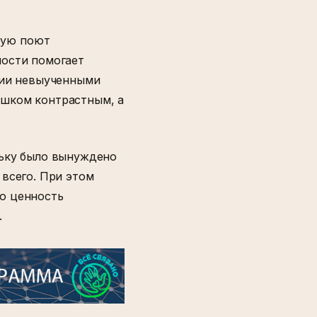
рую поют
ности помогает
ции невыученными
ишком контрастным, а
льку было вынуждено
 всего. При этом
ю ценность
.