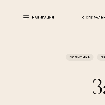
Skip
to
main
НАВИГАЦИЯ
О СПИРАЛЬ
content
ПОЛИТИКА
П
З