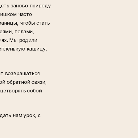
деть заново природу
лишком часто
раницы, чтобы стать
еями, полами,
иях. Мы родили
ёпленькую кашицу,
ит возвращаться
й обратной связи,
ицетворять собой
дать нам урок, с