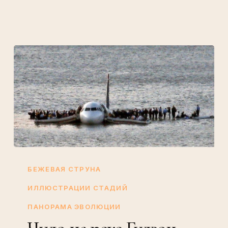
Чудо
на
БЕЖЕВАЯ СТРУНА
реке
ИЛЛЮСТРАЦИИ СТАДИЙ
Гудзон
ПАНОРАМА ЭВОЛЮЦИИ