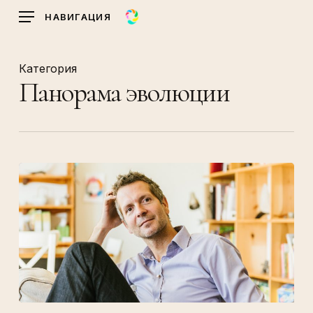
Skip
НАВИГАЦИЯ
to
main
content
Категория
Панорама эволюции
Организация